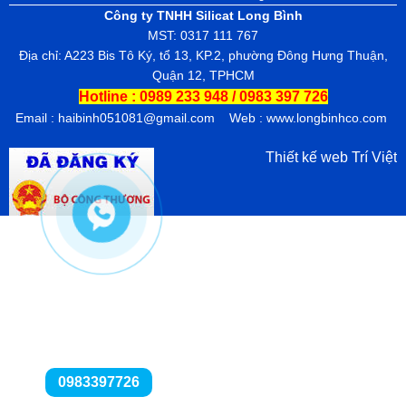
Công ty TNHH Silicat Long Bình
MST: 0317 111 767
Địa chỉ: A223 Bis Tô Ký, tổ 13, KP.2, phường Đông Hưng Thuận,
Quận 12, TPHCM
Hotline : 0989 233 948 /
0983 397 726
Email :
haibinh051081@gmail.com
Web : www.longbinhco.com
Thiết kế web
Trí Việt
0983397726