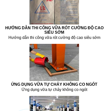
HƯỚNG DẪN THI CÔNG VỮA RÓT CƯỜNG ĐỘ CAO
SIÊU SỚM
Hướng dẫn thi công vữa rót cường độ cao siêu sớm
ỨNG DỤNG VỮA TỰ CHẢY KHÔNG CO NGÓT
Ứng dụng vữa tự chảy không co ngót