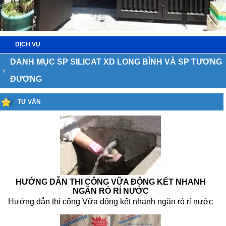
DỊCH VỤ
DANH MỤC SP SILICAT XD LONG BÌNH VÀ SP TƯƠNG
ĐƯƠNG
TƯ VẤN
HƯỚNG DẪN THI CÔNG VỮA ĐÔNG KẾT NHANH
NGĂN RÒ RỈ NƯỚC
Hướng dẫn thi công Vữa đông kết nhanh ngăn rò rỉ nước