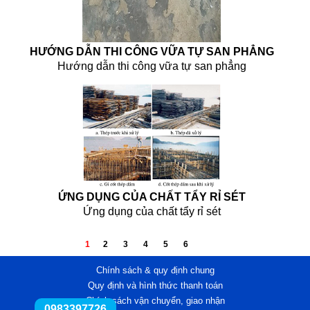
HƯỚNG DẪN THI CÔNG VỮA TỰ SAN PHẲNG
Hướng dẫn thi công vữa tự san phẳng
ỨNG DỤNG CỦA CHẤT TẨY RỈ SÉT
Ứng dụng của chất tẩy rỉ sét
1
2
3
4
5
6
Chính sách & quy định chung
Quy định và hình thức thanh toán
Chính sách vận chuyển, giao nhận
0983397726