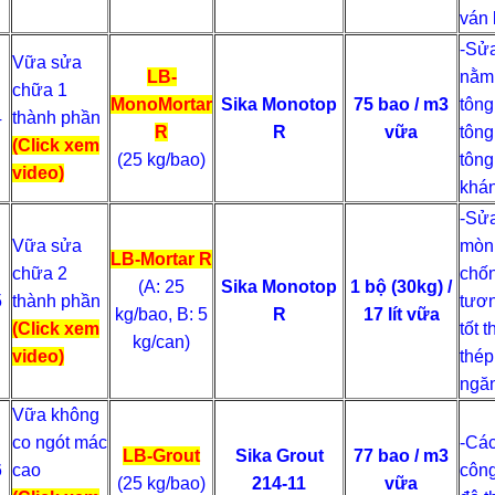
ván
-Sửa
Vữa sửa
LB-
nằm 
chữa 1
MonoMortar
Sika Monotop
75 bao / m3
tông
4
thành phần
R
R
vữa
tông
(Click xem
(25 kg/bao)
tông
video)
khán
-Sửa
Vữa sửa
mòn,
LB-Mortar
R
chữa 2
chốn
(A: 25
Sika Monotop
1 bộ (30kg) /
5
thành phần
tươn
kg/bao, B: 5
R
17 lít vữa
(Click xem
tốt 
kg/can)
video)
thép
ngăn
Vữa không
co ngót mác
-Các
LB-Grout
Sika Grout
77 bao / m3
6
cao
công
(25 kg/bao)
214-11
vữa