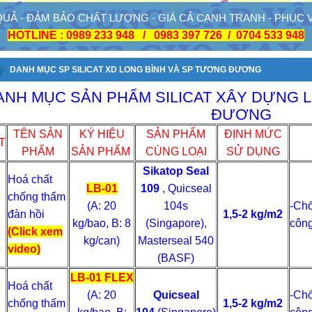
 QUẢ - ĐẢM BẢO CHẤT LƯỢNG - GIÁ CẢ CẠNH TRANH - PHỤC
HOTLINE : 0989 233 948 / 0983 397 726 / 0704 533 948
DANH MỤC SP SILICAT XD LONG BÌNH VÀ SP TƯƠNG ĐƯƠNG
ANH MỤC SẢN PHẨM SILICAT XÂY DỰNG 
ĐƯƠNG
TÊN SẢN
KÝ HIỆU
SẢN PHẨM
ĐỊNH MỨC
T
PHẨM
SẢN PHẨM
CÙNG LOẠI
SỬ DỤNG
Sikatop Seal
Hoá chất
LB-01
109
, Quicseal
chống thấm
(A: 20
104s
-Chố
đàn hồi
1,5-2 kg/m2
kg/bao, B: 8
(Singapore),
công
(Click xem
kg/can)
Masterseal 540
video)
(BASF)
LB-01 FLEX
Hoá chất
(A: 20
Quicseal
-Chố
chống thấm
1,5-2 kg/m2