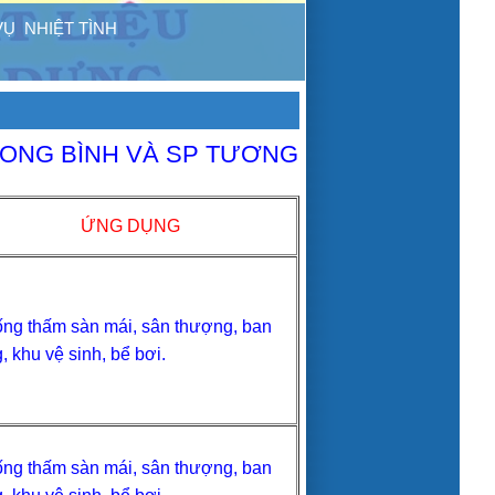
 VỤ NHIỆT TÌNH
LONG BÌNH VÀ SP TƯƠNG
ỨNG DỤNG
ng thấm sàn mái, sân thượng, ban
, khu vệ sinh, bể bơi.
ng thấm sàn mái, sân thượng, ban