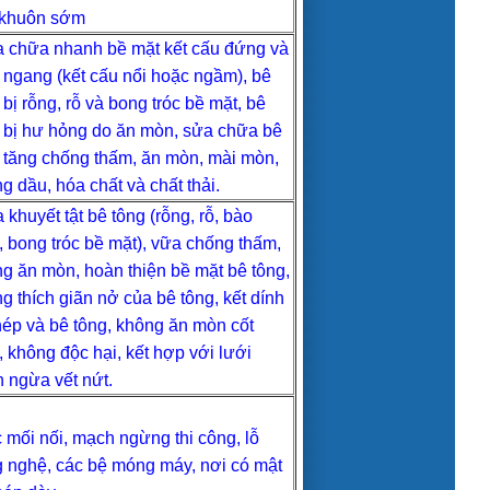
 khuôn sớm
 chữa nhanh bề mặt kết cấu đứng và
ngang (kết cấu nổi hoặc ngầm), bê
 bị rỗng, rỗ và bong tróc bề mặt, bê
 bị hư hỏng do ăn mòn, sửa chữa bê
 tăng chống thấm, ăn mòn, mài mòn,
g dầu, hóa chất và chất thải.
 khuyết tật bê tông (rỗng, rỗ, bào
 bong tróc bề mặt), vữa chống thấm,
g ăn mòn, hoàn thiện bề mặt bê tông,
g thích giãn nở của bê tông, kết dính
thép và bê tông, không ăn mòn cốt
, không độc hại, kết hợp với lưới
 ngừa vết nứt.
 mối nối, mạch ngừng thi công, lỗ
 nghệ, các bệ móng máy, nơi có mật