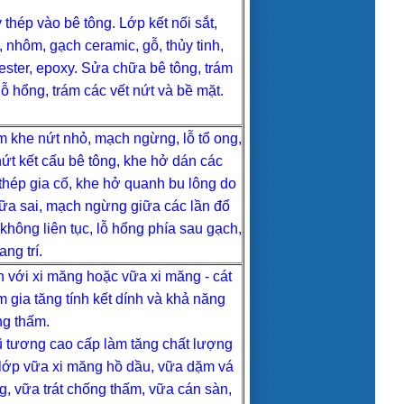
 thép vào bê tông. Lớp kết nối sắt,
, nhôm, gạch ceramic, gỗ, thủy tinh,
ester, epoxy. Sửa chữa bê tông, trám
lỗ hổng, trám các vết nứt và bề mặt.
 khe nứt nhỏ, mạch ngừng, lỗ tổ ong,
nứt kết cấu bê tông, khe hở dán các
thép gia cố, khe hở quanh bu lông do
ữa sai, mạch ngừng giữa các lần đổ
không liên tục, lỗ hổng phía sau gạch,
ang trí.
n với xi măng hoặc vữa xi măng - cát
 gia tăng tính kết dính và khả năng
g thấm.
 tương cao cấp làm tăng chất lượng
lớp vữa xi măng hồ dầu, vữa dặm vá
, vữa trát chống thấm, vữa cán sàn,