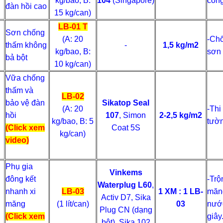
kg/bao, B:
104
(Singapore)
công
đàn hồi cao
15 kg/can)
LB-01 T
Sơn chống
(A: 20
-Chố
thấm không
-
1,5 kg/m2
kg/bao, B:
sơn 
bả bột
10 kg/can)
Vữa chống
thấm và
LB-02
bảo vệ đàn
Sikatop Seal
(A: 20
-Thi
hồi
107
, Simon
2-2,5 kg/m2
kg/bao, B: 5
tườ
(Click xem
Coat 5S
kg/can)
video)
Phụ gia
Vinkems
đông kết
-Trộ
Waterplug L60
,
nhanh xi
LB-03
1 XM : 1 LB-
măn
Activ D7, Sika
măng
(1 lít/can)
03
nước
Plug CN (dạng
(Click xem
giây
bột), Sika 102