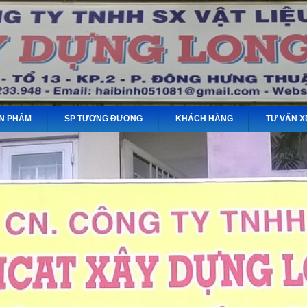
N PHẨM
SP TƯƠNG ĐƯƠNG
KHÁCH HÀNG
TƯ VẤN X