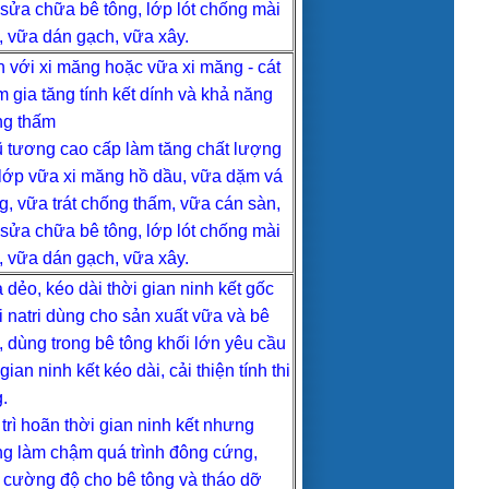
sửa chữa bê tông, lớp lót chống mài
 vữa dán gạch, vữa xây.
n với xi măng hoặc vữa xi măng - cát
 gia tăng tính kết dính và khả năng
ng thấm
 tương cao cấp làm tăng chất lượng
lớp vữa xi măng hồ dầu, vữa dặm vá
, vữa trát chống thấm, vữa cán sàn,
sửa chữa bê tông, lớp lót chống mài
 vữa dán gạch, vữa xây.
 dẻo, kéo dài thời gian ninh kết gốc
 natri dùng cho sản xuất vữa và bê
, dùng trong bê tông khối lớn yêu cầu
 gian ninh kết kéo dài, cải thiện tính thi
.
 trì hoãn thời gian ninh kết nhưng
g làm chậm quá trình đông cứng,
 cường độ cho bê tông và tháo dỡ