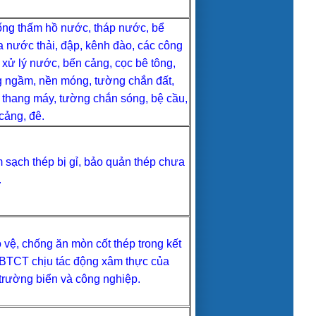
ng thấm hồ nước, tháp nước, bể
 nước thải, đập, kênh đào, các công
h xử lý nước, bến cảng, cọc bê tông,
 ngầm, nền móng, tường chắn đất,
thang máy, tường chắn sóng, bệ cầu,
cảng, đê.
 sạch thép bị gỉ, bảo quản thép chưa
.
 vệ, chống ăn mòn cốt thép trong kết
BTCT chịu tác động xâm thực của
trường biển và công nghiệp.