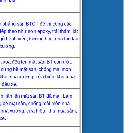
hép dày.
 phẳng sàn BTCT để thi công các
tiếp theo như sơn epoxy, trải thảm, lát
gỗ bệnh viện, trường học, nhà thi đấu,
 xưởng.
, xoa đều lên mặt sàn BT còn ướt.
cứng bề mặt sàn, chống mài mòn
kho, nhà xưởng, cửa hiệu, khu mua
 đậu xe.
n, lăn lên mặt sàn BT đã mài. Làm
 bề mặt sàn, chống mài mòn nhà
 nhà xưởng, cửa hiệu, khu mua sắm,
xe.