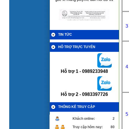
3
TIN TỨC
HỖ TRỢ TRỰC TUYẾN
4
Hỗ trợ 1 -
0989233948
Kết quả thí nghiệm hoá chất chống thấm
gốc xi măng polyme đàn hồi cao LB-
01Flex
Hỗ trợ 2 -
0983397726
THỐNG KÊ TRUY CẬP
5
Khách online:
2
Truy cập hôm nay:
80