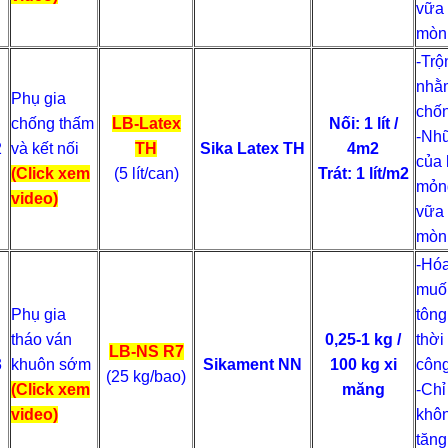
vữa 
mòn,
-Trộ
nhằm
Phụ gia
chố
chống thấm
LB-Latex
Nối: 1 lít /
-Nhũ
2
và kết nối
TH
Sika Latex TH
4m2
của 
(Click xem
(5 lít/can)
Trát: 1 lít/m2
mỏng
video)
vữa 
mòn,
-Hóa
muối
Phụ gia
tông
tháo ván
0,25-1 kg /
thời
LB-NS R7
3
khuôn sớm
Sikament NN
100 kg xi
công
(25 kg/bao)
(Click xem
măng
-Chỉ
video)
khôn
tăng