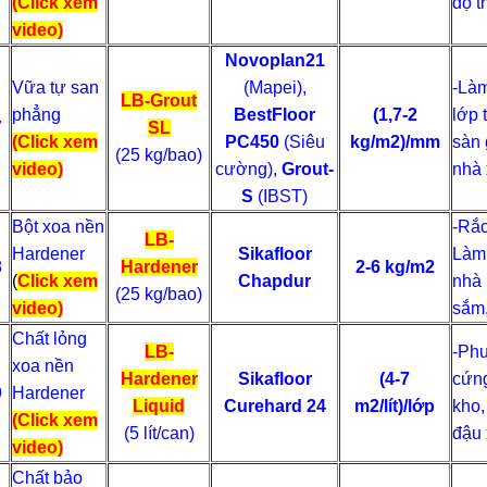
(Click xem
độ t
video)
Novoplan21
Vữa tự san
(Mapei),
-Làm
LB-Grout
phẳng
BestFloor
(1,7-2
lớp 
7
SL
(Click xem
PC450
(Siêu
kg/m2)/mm
sàn 
(25 kg/bao)
video)
cường),
Grout-
nhà
S
(IBST)
Bột xoa nền
-Rắc
LB-
Hardener
Sikafloor
Làm 
8
Hardener
2-6 kg/m2
(
Click xem
Chapdur
nhà 
(25 kg/bao)
video)
sắm,
Chất lỏng
LB-
-Phu
xoa nền
Hardener
Sikafloor
(4-7
cứng
9
Hardener
Liquid
Curehard 24
m2/lít)/lớp
kho,
(Click xem
(5 lít/can)
đậu 
video)
Chất bảo