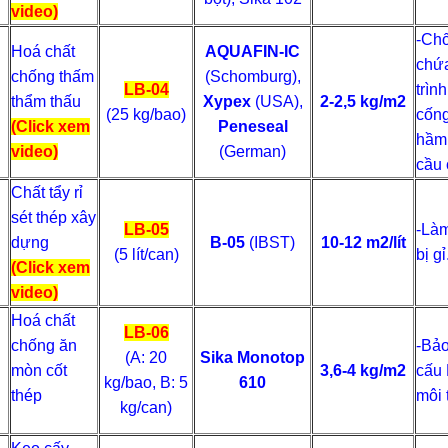
video)
-Chố
Hoá chất
AQUAFIN-IC
chứa
chống thấm
(Schomburg),
LB-04
trìn
thẩm thấu
Xypex
(USA),
2-2,5 kg/m2
(25 kg/bao)
cống
(Click xem
Peneseal
hầm 
video)
(German)
cầu 
Chất tẩy rỉ
sét thép xây
LB-05
-Làm
dựng
B-05
(IBST)
10-12 m2/lít
(5 lít/can)
bị gỉ
(Click xem
video)
Hoá chất
LB-06
chống ăn
-Bảo
(A: 20
Sika Monotop
mòn cốt
3,6-4 kg/m2
cấu 
kg/bao, B: 5
610
thép
môi 
kg/can)