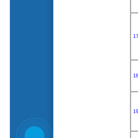
1
1
Kết quả thí nghiệm keo bơm epoxy xử lý
vết nứt bê tông LB-1400
1