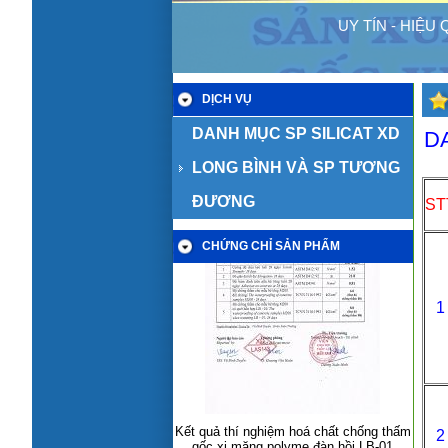
UY TÍN - HIỆU
DỊCH VỤ
DANH MỤC SP SILICAT XD
D
LONG BÌNH VÀ SP TƯƠNG
ĐƯƠNG
ST
CHỨNG CHỈ SẢN PHẨM
1
Kết quả thí nghiệm hoá chất chống thấm
gốc xi măng polyme đàn hồi LB-01
2