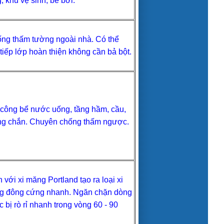
, khu vệ sinh, bể bơi.
ng thấm tường ngoài nhà. Có thể
tiếp lớp hoàn thiện không cần bả bột.
 công bể nước uống, tầng hầm, cầu,
ng chắn. Chuyên chống thấm ngược.
n với xi măng Portland tạo ra loại xi
g đông cứng nhanh. Ngăn chặn dòng
 bị rò rỉ nhanh trong vòng 60 - 90
.