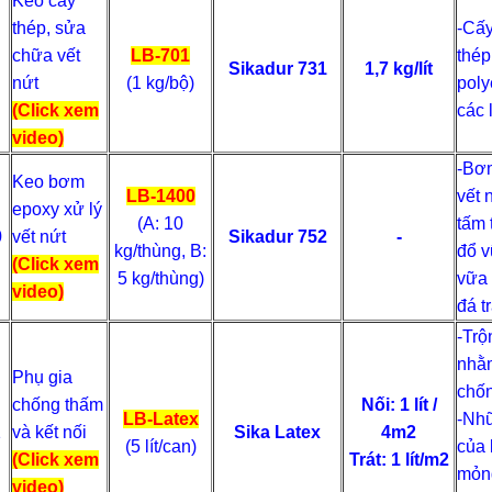
Keo cấy
thép, sửa
-Cấy
chữa vết
LB-701
thép
Sikadur 731
1,7 kg/lít
nứt
(1 kg/bộ)
poly
(Click xem
các 
video)
-Bơm
Keo bơm
LB-1400
vết 
epoxy xử lý
(A: 10
tấm 
0
vết nứt
Sikadur 752
-
kg/thùng, B:
đổ v
(Click xem
5 kg/thùng)
vữa 
video)
đá tr
-Trộ
nhằm
Phụ gia
chốn
chống thấm
Nối: 1 lít /
LB-Latex
-Nhũ
1
và kết nối
Sika Latex
4m2
(5 lít/can)
của 
(Click xem
Trát: 1 lít/m2
mỏng
video)