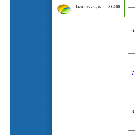
Lượt truy cập:
87,066
6
Kết quả thí nghiệm vữa chống thấm và
bảo vệ đàn hồi LB-02
7
8