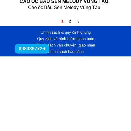
CAO ỐC BÀU SEN MELODY VŨNG TÀU
Cao ốc Bàu Sen Melody Vũng Tàu
1
2
3
Chính sách & quy định chung
Quy định và hình thức thanh toán
Chính sách vận chuyển, giao nhận
0983397726
Chính sách bảo hành
Chính sách đổi trả,hoàn tiền
Chính sách bảo mật thông tin
Công ty TNHH Silicat Long Bình
MST: 0317 111 767
Địa chỉ: A223 Bis Tô Ký, tổ 13, KP.2, phường Đông Hưng Thuận,
Quận 12, TPHCM
Hotline : 0989 233 948 /
0983 397 726
Email :
haibinh051081@gmail.com
Web : www.longbinhco.com
Thiết kế web
Trí Việt