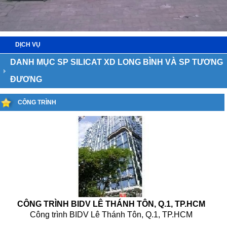
DỊCH VỤ
DANH MỤC SP SILICAT XD LONG BÌNH VÀ SP TƯƠNG
ĐƯƠNG
CÔNG TRÌNH
CÔNG TRÌNH BIDV LÊ THÁNH TÔN, Q.1, TP.HCM
Công trình BIDV Lê Thánh Tôn, Q.1, TP.HCM