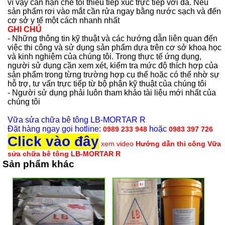
vì vậy cần hạn chế tối thiểu tiếp xúc trực tiếp với da. Nếu
sản phẩm rơi vào mắt cần rửa ngay bằng nước sạch và đến
cơ sở y tế một cách nhanh nhất
GHI CHÚ
- Những thông tin kỹ thuật và các hướng dẫn liên quan đến
việc thi công và sử dụng sản phẩm dựa trên cơ sở khoa học
và kinh nghiệm của chúng tôi. Trong thực tế ứng dụng,
người sử dụng cần xem xét, kiểm tra mức độ thích hợp của
sản phẩm trong từng trường hợp cụ thể hoặc có thể nhờ sự
hỗ trợ, tư vấn trực tiếp từ bộ phận kỹ thuật của chúng tôi
- Người sử dụng phải luôn tham khảo tài liệu mới nhất của
chúng tôi
Vữa sửa chữa bê tông LB-MORTAR R
Đặt hàng ngay gọi hotline:
hoặc
0989 233 948
0983 397 726
Click vào đây
xem video
Hướng dẫn thi công Vữa
sửa chữa bê tông LB-MORTAR R
Sản phẩm khác