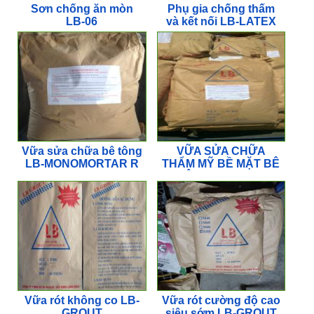
Sơn chống ăn mòn
Phụ gia chống thấm
LB-06
và kết nối LB-LATEX
Vữa sửa chữa bê tông
VỮA SỬA CHỮA
LB-MONOMORTAR R
THẨM MỸ BỀ MẶT BÊ
TÔNG LB-MATIT
Vữa rót không co LB-
Vữa rót cường độ cao
GROUT
siêu sớm LB-GROUT