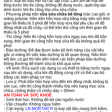
sạch, loại bỏ dầu mỡ và các tạp chất. Làm ẩm bề mặt bê
tông trước khi thi công, không để đọng nước, quét lớp tạo
dính trước khi thi công lớp vữa sửa chữa
- Phương pháp trộn
vữa sửa chữa
bê tông
mác cao gốc xi
măng polyme: Nên trộn hỗn hợp vữa bằng máy trộn với thời
gian tối thiểu là 3 phút để hỗn hợp vừa đạt yêu cầu về độ
đồng nhất và độ chảy, có thể trộn thủ công với thời gian tối
thiểu là 5 phút
- Thi công: Nên thi công hỗn hợp vữa ngay sau khi đã trộn
xong, thời gian thi công hỗn hợp vữa tối đa không quá 60
phút
- Bảo dưỡng: Để đạt được toàn bộ tính năng của vật liệu
gốc xi măng thì việc bảo dưỡng là tối quan trọng. Nếu thời
tiết ẩm, có gió thì nên tiến hành các biện pháp bảo dưỡng
thông thường để tránh vữa bị khô quá sớm
- Vệ sinh: Rửa sạch các dụng cụ và thiết bị bằng nước ngay
sau khi sử dụng, vữa khi đã đông cứng chỉ có thể cạo bỏ
bằng các biện pháp cơ học
- Lưu ý: Phải trộn hỗn hợp vữa đến khi đồng nhất, không bị
vón cục, nên thi công thành nhiều lớp nếu hạng mục sửa
chữa, chống thấm có chiều dày > 30mm
AN TOÀN VÀ SỨC KHOẺ
- Sinh thái học: Không đổ bỏ vào nguồn nước
- Vận chuyển: Không nguy hiểm
- Cẩn trọng:
LB-MORTAR R
là loại vật liệu mang tính kiềm,