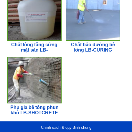
Chất lỏng tăng cứng
Chất bảo dưỡng bê
mặt sàn LB-
tông LB-CURING
HARDENR LIQUID
Phụ gia bê tông phun
khô LB-SHOTCRETE
B
Chính sách & quy định chung