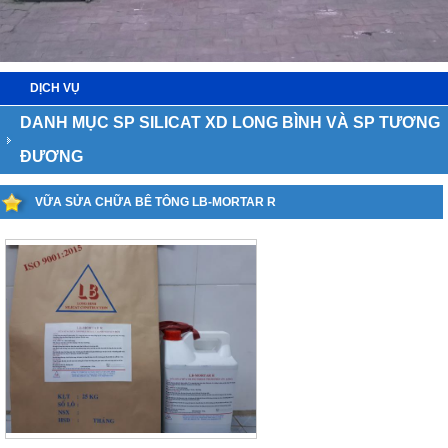
DỊCH VỤ
DANH MỤC SP SILICAT XD LONG BÌNH VÀ SP TƯƠNG
ĐƯƠNG
VỮA SỬA CHỮA BÊ TÔNG LB-MORTAR R