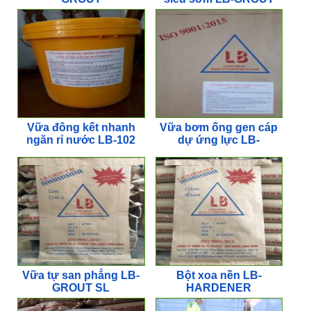
EHS
Vữa đông kết nhanh
Vữa bơm ống gen cáp
ngăn rỉ nước LB-102
dự ứng lực LB-
WATERPLUG
GROUT 102P
Vữa tự san phẳng LB-
Bột xoa nền LB-
GROUT SL
HARDENER