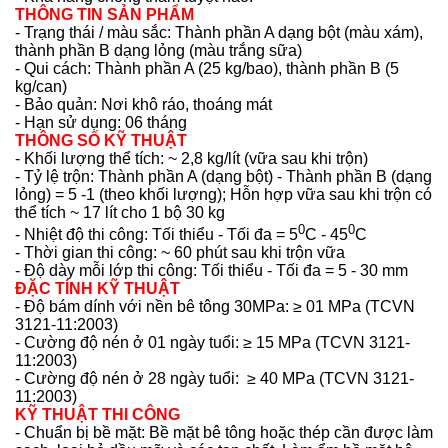
THÔNG TIN SẢN PHẨM
- Trạng thái / màu sắc: Thành phần A dạng bột (màu xám),
thành phần B dạng lỏng (màu trắng sữa)
- Qui cách: Thành phần A (25 kg/bao), thành phần B (5
kg/can)
- Bảo quản: Nơi khô ráo, thoáng mát
- Hạn sử dụng: 06 tháng
THÔNG SỐ KỸ THUẬT
- Khối lượng thể tích: ~ 2,8 kg/lít (vữa sau khi trộn)
- Tỷ lệ trộn: Thành phần A (dạng bột) - Thành phần B (dạng
lỏng) = 5 -1 (theo khối lượng); Hỗn hợp vữa sau khi trộn có
thể tích ~ 17 lít cho 1 bộ 30 kg
0
0
- Nhiệt độ thi công: Tối thiểu - Tối đa = 5
C - 45
C
- Thời gian thi công: ~ 60 phút sau khi trộn vữa
- Độ dày mỗi lớp thi công: Tối thiểu - Tối đa = 5 - 30 mm
ĐẶC TÍNH KỸ THUẬT
- Độ bám dính với nền bê tông 30MPa: ≥ 01 MPa (TCVN
3121-11:2003)
- Cường độ nén ở 01 ngày tuổi: ≥ 15 MPa (TCVN 3121-
11:2003)
- Cường độ nén ở 28 ngày tuổi: ≥ 40 MPa (TCVN 3121-
11:2003)
KỸ THUẬT THI CÔNG
- Chuẩn bị bề mặt: Bề mặt bê tông hoặc thép cần được làm