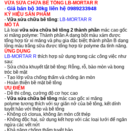
VỮA SỬA CHỮA BÊ TÔNG LB-MORTAR R
Giá bán bộ 30kg liên hệ 0989233948
-
KÝ HIỆU SẢN PHẨM
-
Vữa sửa chữa bê tông
:
LB-MORTAR R
MÔ TẢ
Là loại
vữa sửa chữa bê tông
2 thành phần
mác cao gốc
xi măng polyme: Thành phần A dạng bột màu xám được
tổng hợp từ xi măng và phụ gia đặc biệt; thành phần B dạng
lỏng màu trắng sữa được tổng hợp từ polyme đa tính năng.
ỨNG DỤNG
LB-MORTAR R
thích hợp sử dụng trong các công việc như
sau:
- Sửa chữa khuyết tật bê tông: Rỗng, rỗ, bào mòn và bong
tróc bề mặt
- Tạo lớp vữa chống thấm và chống ăn mòn
- Hoàn thiện bề mặt bê tông
ƯU ĐIỂM
- Dễ thi công, cường độ cơ học cao
-
Vữa sửa chữa bê tông
mác cao gốc xi măng
polyme
tương thích với sự giãn nở của bê tông, kết dính
tuyệt hảo với thép và bê tông
- Không có clorua, không ăn mòn cốt thép
- Không độc hại, sử dụng kết hợp với các loại lưới để ngăn
ngừa các vết nứt
- Khả năng chống thấm tuyệt hảo.