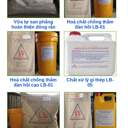
Vữa tự san phẳng
Hoá chất chống thấm
hoàn thiện đóng rắn
đàn hồi LB-01
nhanh, độ mài mòn
cao LB-GROUT SL2
Hoá chất chống thấm
Chất xử lý gỉ thép LB-
đàn hồi cao LB-01
05
FLEX