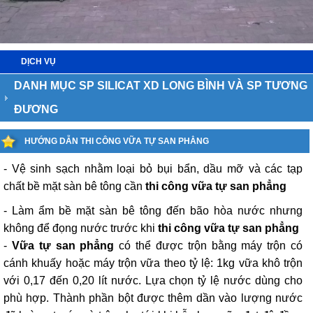
DỊCH VỤ
DANH MỤC SP SILICAT XD LONG BÌNH VÀ SP TƯƠNG
ĐƯƠNG
HƯỚNG DẪN THI CÔNG VỮA TỰ SAN PHẲNG
- Vệ sinh sạch nhằm loại bỏ bụi bẩn, dầu mỡ và các tạp
chất bề mặt sàn bê tông cần
thi công vữa tự san phẳng
- Làm ẩm bề mặt sàn bê tông đến bão hòa nước nhưng
không để đọng nước trước khi
thi công vữa tự san phẳng
-
Vữa tự san phẳng
có thể được trộn bằng máy trộn có
cánh khuấy hoặc máy trộn vữa theo tỷ lệ: 1kg vữa khô trộn
với 0,17 đến 0,20 lít nước. Lựa chọn tỷ lệ nước dùng cho
phù hợp. Thành phần bột được thêm dần vào lượng nước