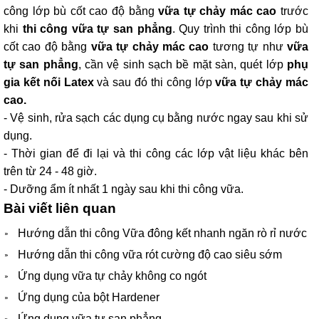
công lớp bù cốt cao độ bằng
vữa tự chảy mác cao
trước
khi
thi công vữa tự san phẳng
. Quy trình thi công lớp bù
cốt cao độ bằng
vữa
tự chảy mác cao
tương tự như
vữa
tự san phẳng
, cần vệ sinh sạch bề mặt sàn, quét lớp
phụ
gia kết nối Latex
và sau đó thi công lớp
vữa tự chảy mác
cao.
- Vệ sinh, rửa sạch các dụng cụ bằng nước ngay sau khi sử
dụng.
- Thời gian để đi lại và thi công các lớp vật liệu khác bên
trên từ 24 - 48 giờ.
- Dưỡng ẩm ít nhất 1 ngày sau khi thi công vữa.
Bài viết liên quan
Hướng dẫn thi công Vữa đông kết nhanh ngăn rò rỉ nước
Hướng dẫn thi công vữa rót cường độ cao siêu sớm
Ứng dụng vữa tự chảy không co ngót
Ứng dụng của bột Hardener
Ứng dụng vữa tự san phẳng