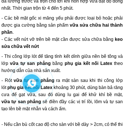
đã lường trước và trộn cho tới khi hỗn hợp vữa đạt độ đồng
nhất. Thời gian trộn từ 4 đến 5 phút.
- Các bề mặt gốc xi măng yếu phải được loại bỏ hoặc phải
được gia cường bằng sản phẩm
vữa sửa chữa hai thành
phần
.
- Các vết nứt vỡ trên bề mặt cần được sửa chữa bằng
keo
sửa chữa vết nứt
- Thi công lớp lót để tăng tính kết dính giữa nền bê tông và
lớp
vữa tự san phẳng
bằng
phụ gia kết nối Latex
theo
hướng dẫn của nhà sản xuất.
- Rót
vữa tự san phẳng
ra mặt sàn sau khi thi công lớp
lót
phụ gia kết nối Latex
khoảng 30 phút, dùng bàn bả răng
cưa để gạt vữa, sau đó dùng lu gai để khử khí bề mặt,
vữa tự san phẳng
sẽ điền đầy các vị trí lồi, lõm và tự san
tạo lên bề mặt nhẵn và cách ẩm.
- Nếu cần bù cốt cao độ cho sàn với bề dày > 2cm, có thể thi