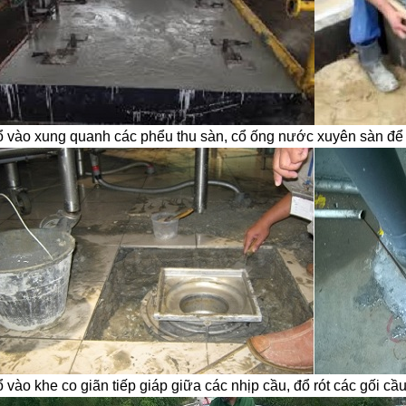
ổ vào xung quanh các phểu thu sàn, cổ ống nước xuyên sàn để
ổ vào khe co giãn tiếp giáp giữa các nhịp cầu, đổ rót các gối cầ