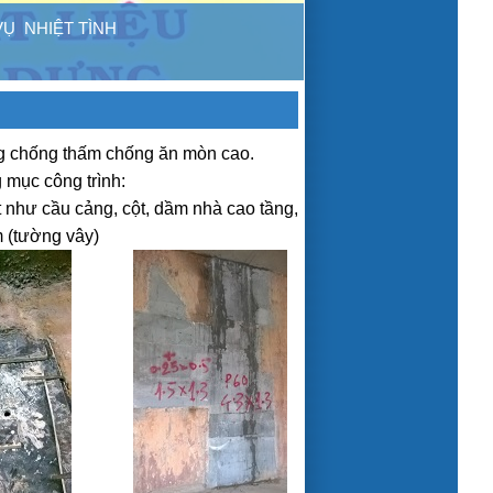
 VỤ NHIỆT TÌNH
ng chống thấm chống ăn mòn cao.
 mục công trình:
t như cầu cảng, cột, dầm nhà cao tầng,
m (tường vây)