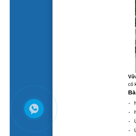
Kết quả thí nghiệm mẫu nước ngâm
trong rổ quét vữa chống thấm và bảo vệ
đàn hồi LB-02
Vữa
có 
Bà
Kết quả thí nghiệm hoá chất chống thấm
thẩm thấu LB-04