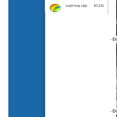
Lượt truy cập:
87,131
- Đ
Kết quả thí nghiệm vữa chống thấm và
bảo vệ đàn hồi LB-02
- Đ