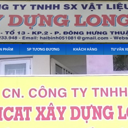
N PHẨM
SP TƯƠNG ĐƯƠNG
KHÁCH HÀNG
TƯ VẤN X