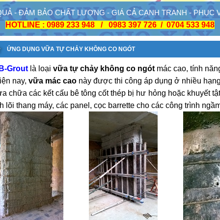
 QUẢ - ĐẢM BẢO CHẤT LƯỢNG - GIÁ CẢ CẠNH TRANH - PHỤC
HOTLINE : 0989 233 948 / 0983 397 726 / 0704 533 948
ỨNG DỤNG VỮA TỰ CHẢY KHÔNG CO NGÓT
B-Grout
là loại
vữa tự chảy không co ngót
mác cao, tính nă
iện nay,
vữa mác cao
này được thi công áp dụng ở nhiều hạng
ửa chữa các kết cấu bê tông cốt thép bị hư hỏng hoặc khuyết tậ
h lõi thang máy, các panel, cọc barrette cho các công trình ngầ