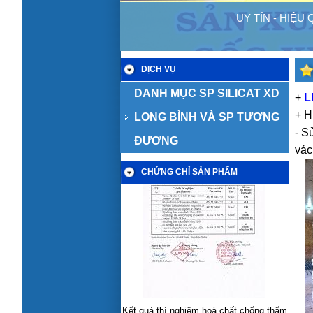
UY TÍN - HIỆU
DỊCH VỤ
DANH MỤC SP SILICAT XD
+
L
+ H
LONG BÌNH VÀ SP TƯƠNG
- S
ĐƯƠNG
vác
CHỨNG CHỈ SẢN PHẨM
Kết quả thí nghiệm hoá chất chống thấm
gốc xi măng polyme đàn hồi LB-01