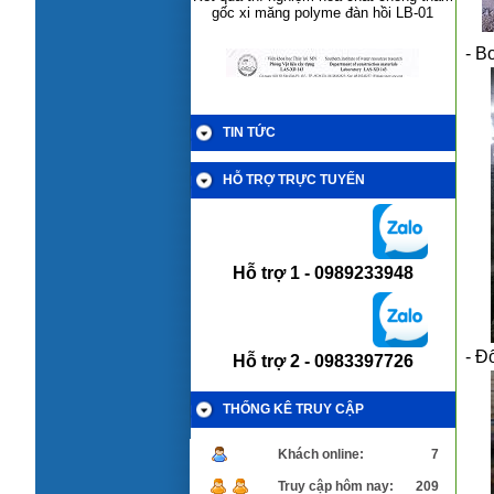
- B
TIN TỨC
HỖ TRỢ TRỰC TUYẾN
Hỗ trợ 1 -
0989233948
Kết quả thí nghiệm hoá chất chống thấm
gốc xi măng polyme đàn hồi cao LB-
01Flex
- Đ
Hỗ trợ 2 -
0983397726
THỐNG KÊ TRUY CẬP
Khách online:
7
Truy cập hôm nay:
209