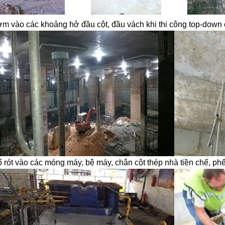
ơm vào các khoảng hở đầu cột, đầu vách khi thi công top-down
ổ rót vào các móng máy, bệ máy, chân cột thép nhà tiền chế, ph